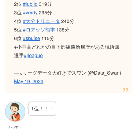
2位
#jubilo
319分
3位
#verdy
295分
4位
#大分トリニータ
240分
5位
#ロアッソ熊本
138分
6位
#spulse
115分
※小中高どれかの自下部組織所属歴がある現所属
選手
#jleague
— Jリーグデータ大好きでスワン (@Data_Swan)
May 19, 2023
1位！！！
いっすー