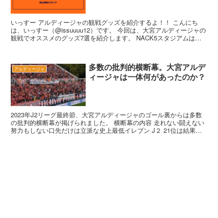
いっすー アルディージャの観戦グッズを紹介するよ！！ こんにち
は、いっすー（@issuuuu12）です。 今回は、大宮アルディージャの
観戦でオススメのグッズ7選を紹介します。 NACK5スタジアムはゴ
ール裏が立見席であ...
多数の批判的横断幕。大宮アルデ
アルディージャ
ィージャは一体何があったのか？
2023年J2リーグ最終節、大宮アルディージャのゴール裏からは多数
の批判的横断幕が掲げられました。 横断幕の内容 走れない闘えない
努力もしない口先だけは立派な史上最低イレブン J２ 21位は結果よ
りも居心地の良さを求めた者が...