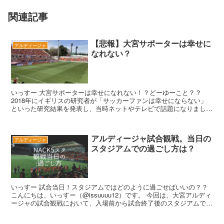
関連記事
【悲報】大宮サポーターは幸せに
アルディージャ
なれない？
いっすー 大宮サポーターは幸せになれない！？どーゆーこと？？
2018年にイギリスの研究者が「サッカーファンは幸せにならない」
といった研究結果を発表し、当時ネットやテレビで話題になりまし
た。 内容は、「敗北した際に心に負う痛...
アルディージャ試合観戦。当日の
アルディージャ
スタジアムでの過ごし方は？
いっすー 試合当日！スタジアムではどのように過ごせばいいの？？
こんにちは、いっすー（@issuuuu12）です。 今回は、大宮アルディ
ージャの試合観戦において、入場前から試合終了後のスタジアムでの
過ごし方をご紹介します。 ...