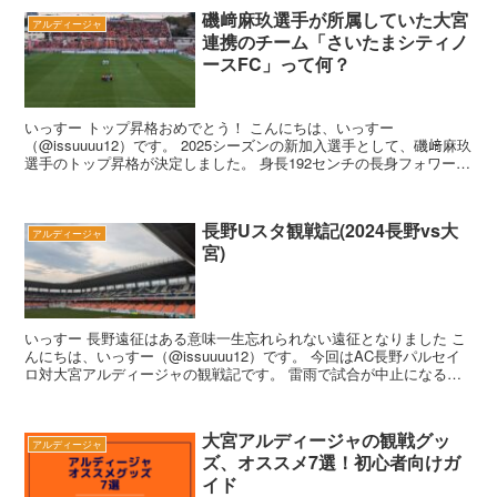
磯﨑麻玖選手が所属していた大宮
アルディージャ
連携のチーム「さいたまシティノ
ースFC」って何？
いっすー トップ昇格おめでとう！ こんにちは、いっすー
（@issuuuu12）です。 2025シーズンの新加入選手として、磯﨑麻玖
選手のトップ昇格が決定しました。 身長192センチの長身フォワー
ド、スケール...
長野Uスタ観戦記(2024長野vs大
アルディージャ
宮)
いっすー 長野遠征はある意味一生忘れられない遠征となりました こ
んにちは、いっすー（@issuuuu12）です。 今回はAC長野パルセイ
ロ対大宮アルディージャの観戦記です。 雷雨で試合が中止になるハ
プニングもありました...
大宮アルディージャの観戦グッ
アルディージャ
ズ、オススメ7選！初心者向けガ
イド