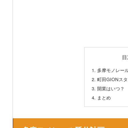
目
多摩モノレー
町田GIONス
開業はいつ？
まとめ