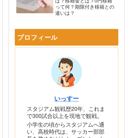
は？移籍金とは？0円移籍
って何？期限付き移籍との
違いは？
プロフィール
いっすー
スタジアム観戦歴20年、これま
で300試合以上を現地で観戦。
小学生の頃からスタジアムへ通
い、高校時代は、サッカー部部