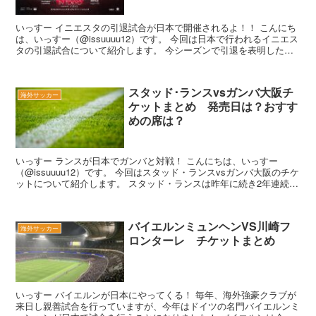
いっすー イニエスタの引退試合が日本で開催されるよ！！ こんにち
は、いっすー（@issuuuu12）です。 今回は日本で行われるイニエス
タの引退試合について紹介します。 今シーズンで引退を表明したイ
ニエスタですが、なん...
スタッド･ランスvsガンバ大阪チ
海外サッカー
ケットまとめ 発売日は？おすす
めの席は？
いっすー ランスが日本でガンバと対戦！ こんにちは、いっすー
（@issuuuu12）です。 今回はスタッド・ランスvsガンバ大阪のチケ
ットについて紹介します。 スタッド・ランスは昨年に続き2年連続の
来日となります。フラ...
バイエルンミュンヘンVS川崎フ
海外サッカー
ロンターレ チケットまとめ
いっすー バイエルンが日本にやってくる！ 毎年、海外強豪クラブが
来日し親善試合を行っていますが、今年はドイツの名門バイエルンミ