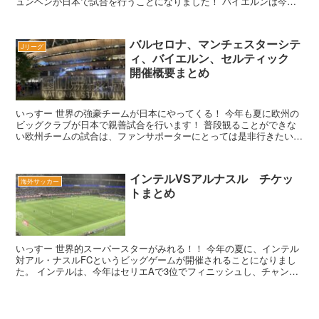
ュンヘンが日本で試合を行うことになりました！ バイエルンは今シ
ーズンブンデスリーガで優勝争いをして...
バルセロナ、マンチェスターシテ
Jリーグ
ィ、バイエルン、セルティック
開催概要まとめ
いっすー 世界の強豪チームが日本にやってくる！ 今年も夏に欧州の
ビッグクラブが日本で親善試合を行います！ 普段観ることができな
い欧州チームの試合は、ファンサポーターにとっては是非行きたいで
すよね。 いっすー しかも今回...
インテルVSアルナスル チケッ
海外サッカー
トまとめ
いっすー 世界的スーパースターがみれる！！ 今年の夏に、インテル
対アル・ナスルFCというビッグゲームが開催されることになりまし
た。 インテルは、今年はセリエAで3位でフィニッシュし、チャンピ
オンズリーグもファイナリストに残っ...