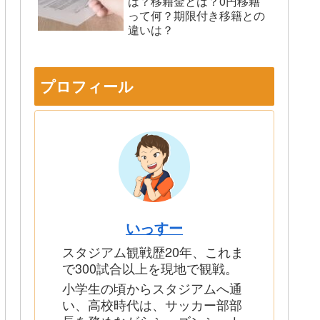
は？移籍金とは？0円移籍
って何？期限付き移籍との
違いは？
プロフィール
いっすー
スタジアム観戦歴20年、これま
で300試合以上を現地で観戦。
小学生の頃からスタジアムへ通
い、高校時代は、サッカー部部