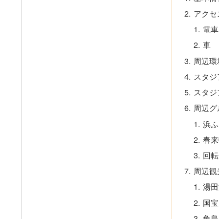
アクセ
電車
車
周辺環
スタジ
スタジ
周辺グ
浜
春来
回転
周辺観
湯田
国宝
角島