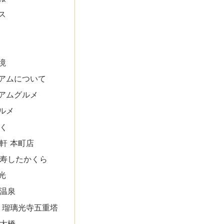
ス
境
アムについて
アムグルメ
ルメ
ふく
軒 本町店
寿したかくら
光
温泉
 瑠璃光寺五重塔
大橋