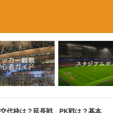
手交代枠は？延長戦、PK戦は？基本