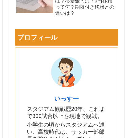
は？移籍金とは？0円移籍
って何？期限付き移籍との
違いは？
プロフィール
いっすー
スタジアム観戦歴20年、これま
で300試合以上を現地で観戦。
小学生の頃からスタジアムへ通
い、高校時代は、サッカー部部