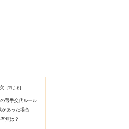
次
杯の選手交代ルール
戦があった場合
の有無は？