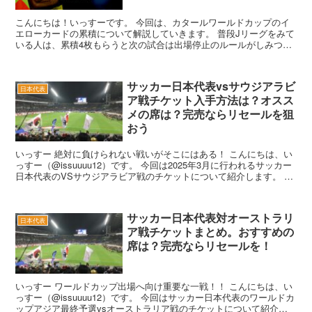
こんにちは！いっすーです。 今回は、カタールワールドカップのイ
エローカードの累積について解説していきます。 普段Jリーグをみて
いる人は、累積4枚もらうと次の試合は出場停止のルールがしみつい
ているかと思います。 僕も普段J...
サッカー日本代表vsサウジアラビ
日本代表
ア戦チケット入手方法は？オスス
メの席は？完売ならリセールを狙
おう
いっすー 絶対に負けられない戦いがそこにはある！ こんにちは、い
っすー（@issuuuu12）です。 今回は2025年3月に行われるサッカー
日本代表のVSサウジアラビア戦のチケットについて紹介します。 サ
ウジアラビア戦...
サッカー日本代表対オーストラリ
日本代表
ア戦チケットまとめ。おすすめの
席は？完売ならリセールを！
いっすー ワールドカップ出場へ向け重要な一戦！！ こんにちは、い
っすー（@issuuuu12）です。 今回はサッカー日本代表のワールドカ
ップアジア最終予選vsオーストラリア戦のチケットについて紹介し