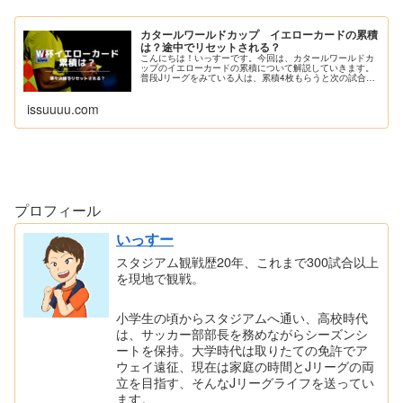
カタールワールドカップ イエローカードの累積
は？途中でリセットされる？
こんにちは！いっすーです。今回は、カタールワールドカ
ップのイエローカードの累積について解説していきます。
普段Jリーグをみている人は、累積4枚もらうと次の試合は
出場停止のルールがしみついているかと思います。僕も普
段J...
issuuuu.com
プロフィール
いっすー
スタジアム観戦歴20年、これまで300試合以上
を現地で観戦。
小学生の頃からスタジアムへ通い、高校時代
は、サッカー部部長を務めながらシーズンシ
ートを保持。大学時代は取りたての免許でア
ウェイ遠征、現在は家庭の時間とJリーグの両
立を目指す、そんなJリーグライフを送ってい
ます。