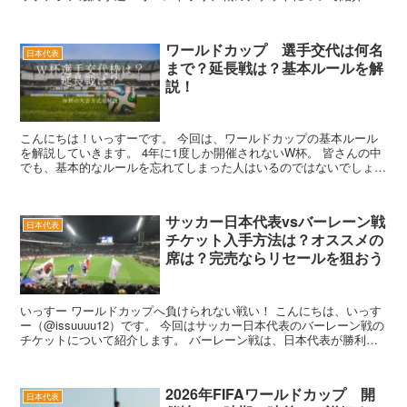
ます。 オーストラリ...
ワールドカップ 選手交代は何名
日本代表
まで？延長戦は？基本ルールを解
説！
こんにちは！いっすーです。 今回は、ワールドカップの基本ルール
を解説していきます。 4年に1度しか開催されないW杯。 皆さんの中
でも、基本的なルールを忘れてしまった人はいるのではないでしょう
か。 また、前回大会より...
サッカー日本代表vsバーレーン戦
日本代表
チケット入手方法は？オススメの
席は？完売ならリセールを狙おう
いっすー ワールドカップへ負けられない戦い！ こんにちは、いっす
ー（@issuuuu12）です。 今回はサッカー日本代表のバーレーン戦の
チケットについて紹介します。 バーレーン戦は、日本代表が勝利す
ればワールドカップ出...
2026年FIFAワールドカップ 開
日本代表